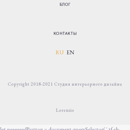
БЛОГ
КОНТАКТЫ
RU
EN
Copyright 2018-2021 Студия интерьерного дизайна
Lorenzio
let neeeeeedButton = document.querySelector( '.tf-sh-