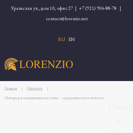
Уральская ул., дом 10, офис 27 |
+7 (921) 906-88-78
|
contact@lorenzio.net
RU
EN
Главная
|
Интерьер
|
Интерьер в скандинавском стиле – сдержанность и легкость
Интер
в
сканд