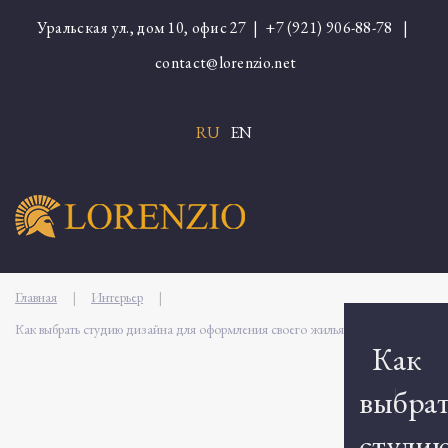
Уральская ул., дом 10, офис 27 |
+7 (921) 906-88-78
|
contact@lorenzio.net
RU
EN
Главная
|
Интерьер
|
Как выбрать студию дизайна для оформления своего жилья
Как
выбра
студи