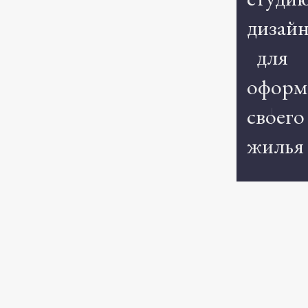
дизай
для
оформ
своего
жилья