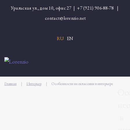
Уральская ул., дом 10, офис 27 |
+7 (921) 906-88-78
|
contact@lorenzio.net
RU
EN
Главная
|
Интерьер
|
Особенности неоклассики в интерьере
Ос
не
в
ин