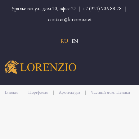
Уральская ул., дом 10, офис 27 |
+7 (921) 906-88-78
|
contact@lorenzio.net
RU
EN
Главная
|
Портфолио
|
Архитектура
|
Частный дом, Пеники