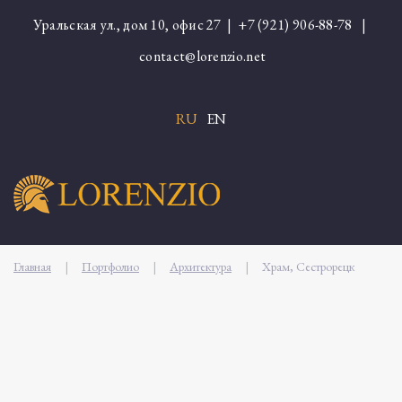
Уральская ул., дом 10, офис 27 |
+7 (921) 906-88-78
|
contact@lorenzio.net
RU
EN
Главная
|
Портфолио
|
Архитектура
|
Храм, Сестрорецк