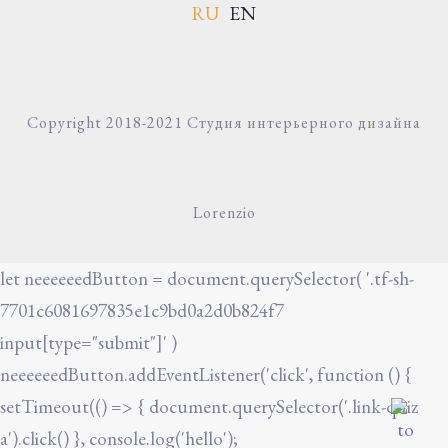
RU
EN
Copyright 2018-2021 Студия интерьерного дизайна
Lorenzio
let neeeeeedButton = document.querySelector( '.tf-sh-
7701c6081697835e1c9bd0a2d0b824f7
input[type="submit"]' )
neeeeeedButton.addEventListener('click', function () {
setTimeout(() => { document.querySelector('.link-quiz
a').click() }, console.log('hello');