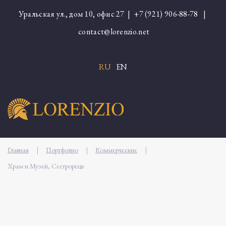
Уральская ул., дом 10, офис 27 |
+7 (921) 906-88-78
|
contact@lorenzio.net
RU
EN
Главная
|
Портфолио
|
Коммерческие
|
Храм и Музей, Сестрорецк