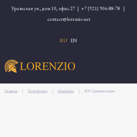
Уральская ул., дом 10, офис 27 |
+7 (921) 906-88-78
|
contact@lorenzio.net
RU
EN
Главная
|
Портфолио
|
Квартиры
|
ЖК Цивилизация