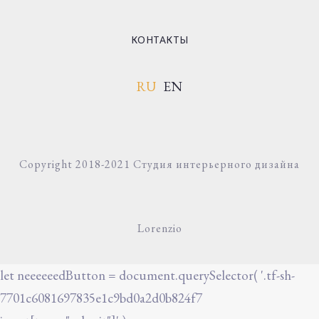
КОНТАКТЫ
RU
EN
Copyright 2018-2021 Студия интерьерного дизайна
Lorenzio
let neeeeeedButton = document.querySelector( '.tf-sh-
7701c6081697835e1c9bd0a2d0b824f7