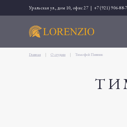
Уральская ул., дом 10, офис 27 |
+7 (921) 906-88-
Главная
|
О студии
|
Тимофей Пивник
ТИ